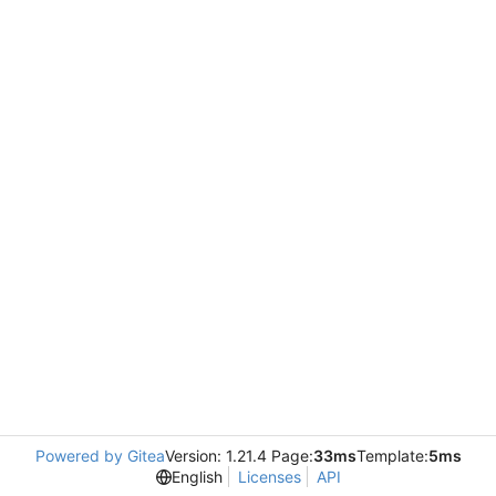
Powered by Gitea
Version: 1.21.4 Page:
33ms
Template:
5ms
English
Licenses
API